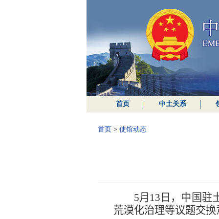
首页
中土关系
首页
>
使馆动态
5
月
13
日，中国驻
荒漠化治理
等
议题
交换