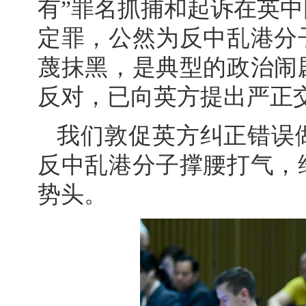
有”罪名抓捕和起诉在英
定罪，公然为反中乱港分
蔑抹黑，是典型的政治闹
反对，已向英方提出严正
我们敦促英方纠正错误
反中乱港分子撑腰打气，
势头。