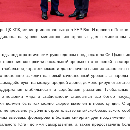
ро ЦК КПК, министр иностранных дел КНР Ван И провел в Пекине 
го диалога на уровне министров иностранных дел с министром
е годы под стратегическим руководством председателя Си Цзиньпи
 отношения совершили эпохальный прорыв от отношений всесторон
 глобальное, стратегическое и долгосрочное влияние становится 
ях постоянно выходит на новый качественный уровень, а народы д
взаимодействуют на международной арене, демонстрируя ответстве
ддержания стабильности и содействия развитию. Глобальные
 отношении мира и стабильности становятся все более насу
ия должен быть как можно скорее включен в повестку дня. Ст
в, непрерывно углублять строительство китайско-бразильского со
ним вызовам, формировать больше синергии для продвижения п
бального Юга» во имя саморазвития, а также предоставлять бо