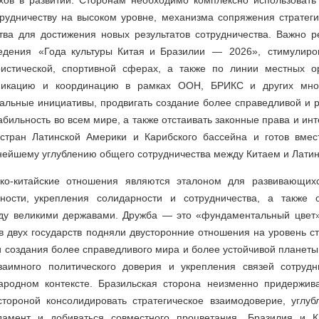
ов в развитии. Сторонам необходимо комплексно использовать 
рудничеству на высоком уровне, механизма сопряжения стратеги
тва для достижения новых результатов сотрудничества. Важно р
ведения «Года культуры Китая и Бразилии — 2026», стимулир
уристической, спортивной сферах, а также по линии местных 
никацию и координацию в рамках ООН, БРИКС и других мног
альные инициативы, продвигать создание более справедливой и 
бильность во всем мире, а также отстаивать законные права и ин
стран Латинской Америки и Карибского бассейна и готов вмес
нейшему углублению общего сотрудничества между Китаем и Латин
ско-китайские отношения являются эталоном для развивающих
ьности, укрепления солидарности и сотрудничества, а также
у великими державами. Дружба — это «фундаментальный цвет» 
 двух государств подняли двусторонние отношения на уровень ст
 создания более справедливого мира и более устойчивой планеты
заимного политического доверия и укрепления связей сотрудн
ародном контексте. Бразильская сторона неизменно придержив
тороной консолидировать стратегическое взаимодоверие, углубл
дамент и добиваться совместного процветания. Бразилия и 