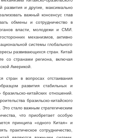
механизмы Китайско-бразильского
й развития и другие, максимально
еализовать важный консенсус глав
овать обмены и сотрудничество в
органов власти, молодежи и СМИ.
осторонних механизмов, активно
рациональной системы глобального
тересы развивающихся стран. Китай
те со странами региона, включая
ской Америкой.
ся стран в вопросах отстаивания
 образцом развития стабильных и
бразильско-китайских отношений.
роительства бразильско-китайского
. Это стало важным стратегическим
ичества, что приобретает особую
ается принципа «одного Китая» и
ять практическое сотрудничество,
Китай являются важными силами,