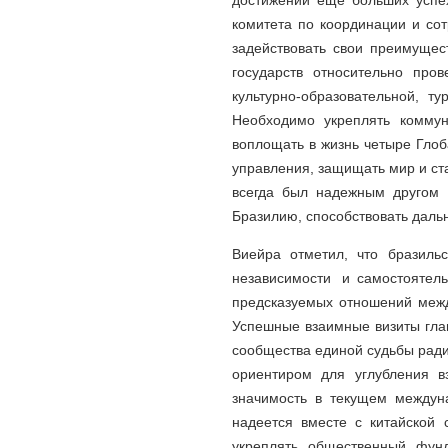
достижении еще больших успех
комитета по координации и сот
задействовать свои преимущес
государств относительно про
культурно-образовательной, т
Необходимо укреплять комму
воплощать в жизнь четыре Глоб
управления, защищать мир и ста
всегда был надежным другом 
Бразилию, способствовать даль
Виейра отметил, что бразиль
независимости и самостоятел
предсказуемых отношений межд
Успешные взаимные визиты глав
сообщества единой судьбы ради
ориентиром для углубления в
значимость в текущем междун
надеется вместе с китайской с
укреплять общественный фун