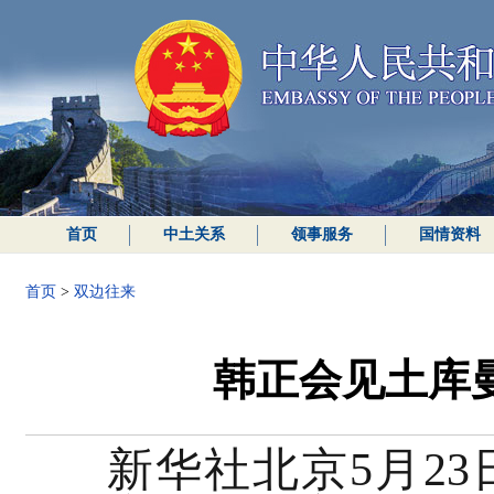
首页
中土关系
领事服务
国情资料
首页
>
双边往来
韩正会见土库
新华社北京5
月2