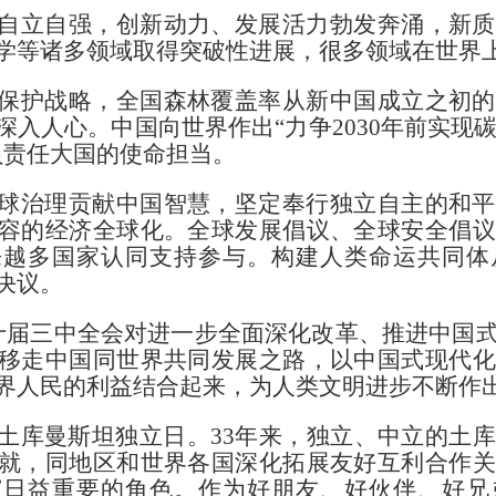
自立自强，
创新动力、发展活力勃发奔涌，新质
学等诸多领域取得突破性进展，很多领域在世界
保护战略，
全国森林覆盖率从新中国成立之初的8
入人心。中国向世界作出“力争2030年前实现碳
负责任大国的使命担当。
球治理贡献中国智慧，
坚定奉行独立自主的和平
容的经济全球化。全球发展倡议、全球安全倡议
来越多国家认同支持参与。构建人类命运共同体
决议。
十届三中全会对进一步全面深化改革、推进中国
移走中国同世界共同发展之路，以中国式现代化
界人民的利益结合起来，为人类文明进步不断作
土库曼斯坦独立日。33年来，独立、中立的土
就，同地区和世界各国深化拓展友好互利合作关
演日益重要的角色。作为好朋友、好伙伴、好兄