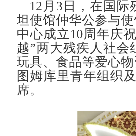
12
月
3
日，在国际
坦使馆仲华公参与使
中心成立
10
周年庆祝
越”两大残疾人社会
玩具、食品等爱心物
图姆库里青年组织
席。