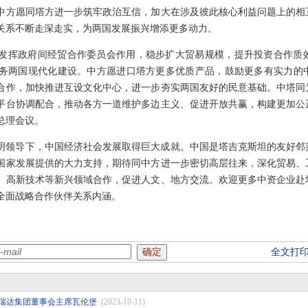
中方愿同塔方进一步筑牢政治互信，加大在涉及彼此核心利益问题上的相
关系不断走深走实，为两国发展振兴增添更多动力。
发挥政府间经贸合作委员会作用，稳步扩大贸易规模，提升投资合作质
务两国现代化建设。中方愿进口塔方更多优质产品，鼓励更多有实力的
合作，加快推进互设文化中心，进一步夯实两国友好的民意基础。中塔同
平台协调配合，推动各方一道维护多边主义、促进开放共赢，构建更加公
总理会议。
明领导下，中国经济社会发展取得巨大成就。中国是塔吉克斯坦的友好邻
国家发展提供的大力支持，期待同中方进一步密切高层往来，深化贸易、
、高新技术等新兴领域合作，促进人文、地方交流。欢迎更多中资企业赴
全面战略合作伙伴关系内涵。
全文打
瑞达集团董事会主席瓦伦堡
(2023-10-11)