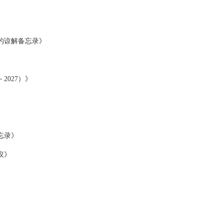
的谅解备忘录》
027）》
忘录》
议》