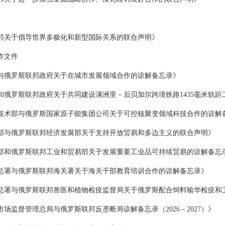
邦关于倡导世界多极化和新型国际关系的联合声明》
作文件
与俄罗斯联邦政府关于在城市发展领域合作的谅解备忘录》
和俄罗斯联邦政府关于共同建设满洲里－后贝加尔跨境铁路1435毫米轨距
技术部与俄罗斯国家原子能集团公司关于可控核聚变领域科技合作的谅解
部与俄罗斯联邦经济发展部关于支持开放贸易和多边主义的联合声明》
部和俄罗斯联邦工业和贸易部关于发展重要工业品可持续贸易的谅解备忘
总署与俄罗斯联邦海关署关于海关干部教育培训合作的谅解备忘录》
总署与俄罗斯联邦兽医和植物检疫监督局关于俄罗斯配合饲料输华检疫和
场监督管理总局与俄罗斯联邦反垄断局谅解备忘录（2026－2027）》