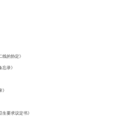
二线的协定》
备忘录》
录》
卫生要求议定书》