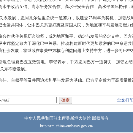
高水平政治互信、高水平务实合作、高水平安全合作、高水平国际协作，
关系发展，愿同扎尔达里总统一道努力，以建交75周年为契机，加强战
巴命运共同体，让中巴关系更好惠及两国人民，为地区和平与发展贡献力
略合作伙伴关系历久弥坚，成为地区和平、稳定与发展的坚定支柱。巴方
平主席坚定致力于深化巴中关系、推动构建新时代更加紧密的巴中命运共
济社会发展，将继续在事关中方核心利益问题上支持中方，进一步将巴中
斯坦总理夏巴兹互致贺电。李强表示，中方愿同巴方一道努力，加强团结协
伴关系不断发展。
信任、主权平等及共同追求和平与发展为基础。巴方坚定致力于高质量推
全文打
中华人民共和国驻土库曼斯坦大使馆 版权所有
http://tm.china-embassy.gov.cn/