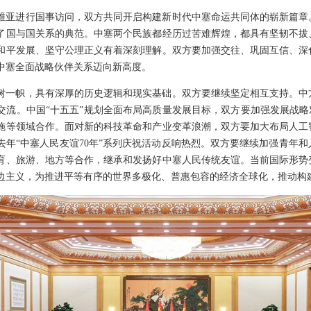
塞尔维亚进行国事访问，双方共同开启构建新时代中塞命运共同体的崭新篇
了国与国关系的典范。中塞两个民族都经历过苦难辉煌，都具有坚韧不拔
和平发展、坚守公理正义有着深刻理解。双方要加强交往、巩固互信、深
中塞全面战略伙伴关系迈向新高度。
树一帜，具有深厚的历史逻辑和现实基础。双方要继续坚定相互支持。中
交流。中国“十五五”规划全面布局高质量发展目标，双方要加强发展战略
施等领域合作。面对新的科技革命和产业变革浪潮，双方要加大布局人工
年“中塞人民友谊70年”系列庆祝活动反响热烈。双方要继续加强青年和人
育、旅游、地方等合作，继承和发扬好中塞人民传统友谊。当前国际形势
边主义，为推进平等有序的世界多极化、普惠包容的经济全球化，推动构