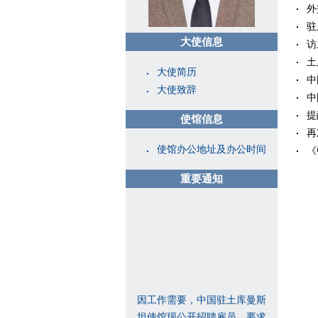
外
驻
大使信息
访
土
大使简历
中
大使致辞
中
提
使馆信息
再
使馆办公地址及办公时间
《
重要通知
因工作需要，中国驻土库曼斯
坦使馆现公开招聘雇员，要求