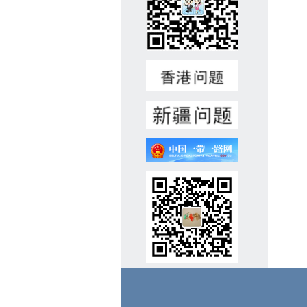
中及以上学历，熟练用俄语、
土库曼语交流，掌握各类常规
维修技能。懂汉语者优先，有
相关工作经验者优先。4、积
极负责、认真细致，具备良好
沟通协作能力。5、录用后可
立即上岗。二、报名材料(一)
个人简历(中/俄文，附电话号
码、电子邮箱地址);(二)国
内、国外护照复印件;(三)学历
和职业技能证明(毕业证、学
位证、语言水平测试证书、职
业技能证书等材料复印件);
(四)近期彩色证件照1张。注:
我馆收集以上材料仅用于招聘
工作，对应聘人员信息将严格
保密。有关材料恕不退还。
三、报名方式(一)邮箱报名:请