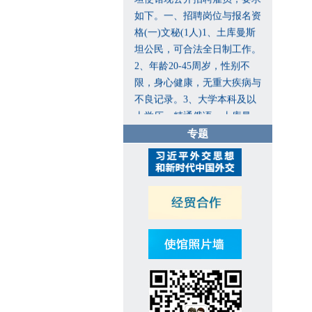
如下。一、招聘岗位与报名资
格(一)文秘(1人)1、土库曼斯
坦公民，可合法全日制工作。
2、年龄20-45周岁，性别不
限，身心健康，无重大疾病与
不良记录。3、大学本科及以
上学历，精通俄语、土库曼
语、汉语，写作、翻译公文能
专题
力良好。有翻译工作经历者、
懂英语者优先。4、熟悉各类
办公软件，掌握基本行政商务
服务礼仪，有相关工作经历者
优先。5、严谨细致、责任心
强，沟通协调、团队协作能力
突出。(二)保安兼维修工(1
人)1、土库曼斯坦公民，可合
法全日制工作。2、年龄40周
岁以下，男性，身心健康，无
重大疾病与不良记录。3、高