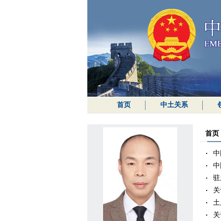
首页
中土关系
首页
中
中
驻
关
土
关