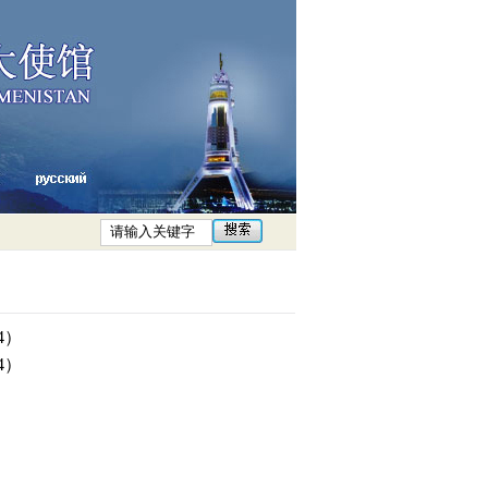
24）
24）