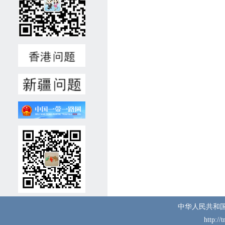
重大疾病与不良记录。3、高
中及以上学历，熟练用俄语、
土库曼语交流，掌握各类常规
维修技能。懂汉语者优先，有
相关工作经验者优先。4、积
极负责、认真细致，具备良好
沟通协作能力。5、录用后可
立即上岗。二、报名材料(一)
个人简历(中/俄文，附电话号
码、电子邮箱地址);(二)国
内、国外护照复印件;(三)学历
和职业技能证明(毕业证、学
位证、语言水平测试证书、职
业技能证书等材料复印件);
(四)近期彩色证件照1张。注:
我馆收集以上材料仅用于招聘
工作，对应聘人员信息将严格
中华人民共和
保密。有关材料恕不退还。
http://
三、报名方式(一)邮箱报名:请