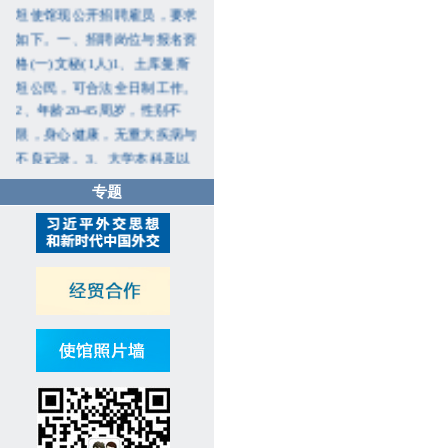
坦使馆现公开招聘雇员，要求
如下。一、招聘岗位与报名资
格(一)文秘(1人)1、土库曼斯
坦公民，可合法全日制工作。
2、年龄20-45周岁，性别不
限，身心健康，无重大疾病与
不良记录。3、大学本科及以
上学历，精通俄语、土库曼
专题
语、汉语，写作、翻译公文能
力良好。有翻译工作经历者、
懂英语者优先。4、熟悉各类
办公软件，掌握基本行政商务
服务礼仪，有相关工作经历者
优先。5、严谨细致、责任心
强，沟通协调、团队协作能力
突出。(二)保安兼维修工(1
人)1、土库曼斯坦公民，可合
法全日制工作。2、年龄40周
岁以下，男性，身心健康，无