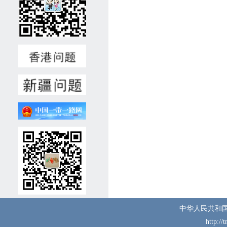
岁以下，男性，身心健康，无
重大疾病与不良记录。3、高
中及以上学历，熟练用俄语、
土库曼语交流，掌握各类常规
维修技能。懂汉语者优先，有
相关工作经验者优先。4、积
极负责、认真细致，具备良好
沟通协作能力。5、录用后可
立即上岗。二、报名材料(一)
个人简历(中/俄文，附电话号
码、电子邮箱地址);(二)国
内、国外护照复印件;(三)学历
和职业技能证明(毕业证、学
位证、语言水平测试证书、职
业技能证书等材料复印件);
(四)近期彩色证件照1张。注:
我馆收集以上材料仅用于招聘
工作，对应聘人员信息将严格
中华人民共和
保密。有关材料恕不退还。
http://