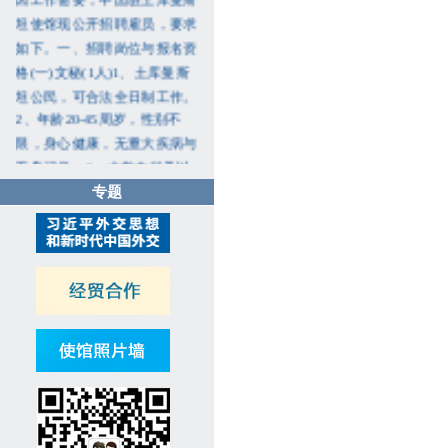
坦使馆现公开招聘雇员，要求
如下。一、招聘岗位与报名资
格(一)文秘(1人)1、土库曼斯
坦公民，可合法全日制工作。
2、年龄20-45周岁，性别不
限，身心健康，无重大疾病与
不良记录。3、大学本科及以
上学历，精通俄语、土库曼
专题
语、汉语，写作、翻译公文能
力良好。有翻译工作经历者、
懂英语者优先。4、熟悉各类
办公软件，掌握基本行政商务
服务礼仪，有相关工作经历者
优先。5、严谨细致、责任心
强，沟通协调、团队协作能力
突出。(二)保安兼维修工(1
人)1、土库曼斯坦公民，可合
法全日制工作。2、年龄40周