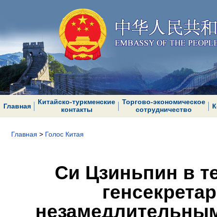
Китайско-туркменские
Торгово-экономическое
Главная
К
контакты
сотрудничество
Главная
>
Голос Китая
Си Цзиньпин в т
генсекрета
незамедлительны