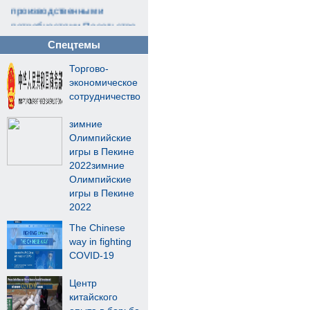
производственными
потребностями Посольство
Китайской Народной
Спецтемы
Республики в
Торгово-
Туркменистане объявляет
экономическое
о приёме сотрудников на
сотрудничество
работу с нижеслед...
зимние
Олимпийские
игры в Пекине
2022зимние
Олимпийские
игры в Пекине
2022
The Chinese
way in fighting
COVID-19
Центр
китайского