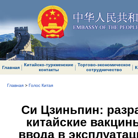
Китайско-туркменские
Торгово-экономическое
Главная
К
контакты
сотрудничество
Главная
>
Голос Китая
Си Цзиньпин: разр
китайские вакцин
ввода в эксплуата