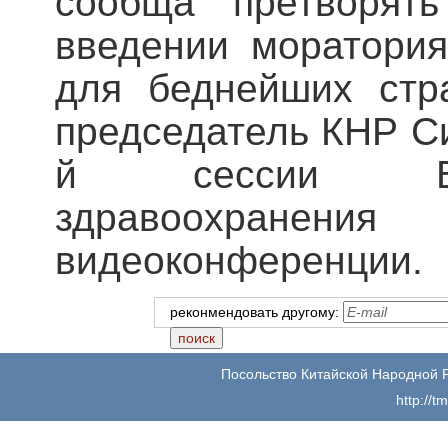
сообща претворят
введении моратори
для беднейших стр
председатель КНР Си
й сессии Все
здравоохра
видеоконференции.
реконмендовать другому:
Посольство Китайской Народной 
http://t