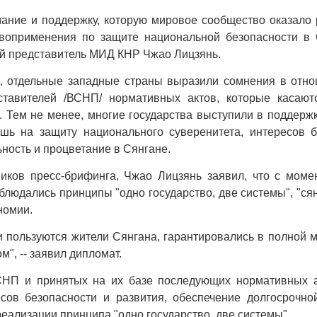
мание и поддержку, которую мировое сообщество оказало
воприменения по защите национальной безопасности в 
й представитель МИД КНР Чжао Лицзянь.
 отдельные западные страны выразили сомнения в отно
тавителей /ВСНП/ нормативных актов, которые касают
 Тем не менее, многие государства выступили в поддержк
шь на защиту национального суверенитета, интересов б
ность и процветание в Сянгане.
иков пресс-брифинга, Чжао Лицзянь заявил, что с мом
блюдались принципы "одно государство, две системы", "ся
номии.
и пользуются жители Сянгана, гарантировались в полной 
, -- заявил дипломат.
НП и принятых на их базе последующих нормативных ак
есов безопасности и развития, обеспечение долгосрочно
реализации принципа "одно государство, две системы".