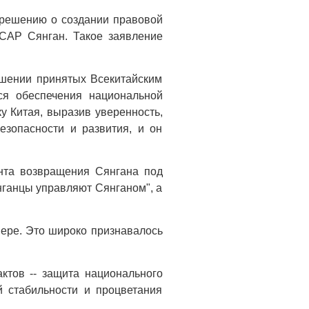
 решению о создании правовой
САР Сянган. Такое заявление
шении принятых Всекитайским
ся обеспечения национальной
у Китая, выразив уверенность,
езопасности и развития, и он
ента возвращения Сянгана под
нганцы управляют Сянганом", а
мере. Это широко признавалось
тов -- защита национального
й стабильности и процветания