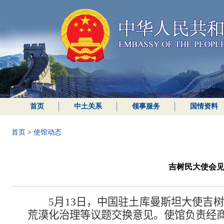
首页
中土关系
领事服务
国情资料
首页
>
使馆动态
​吉树民大使会
5
月
13
日，中国驻土库曼斯坦大使
吉树
荒漠化治理
等
议题
交换意见。
使馆负责经