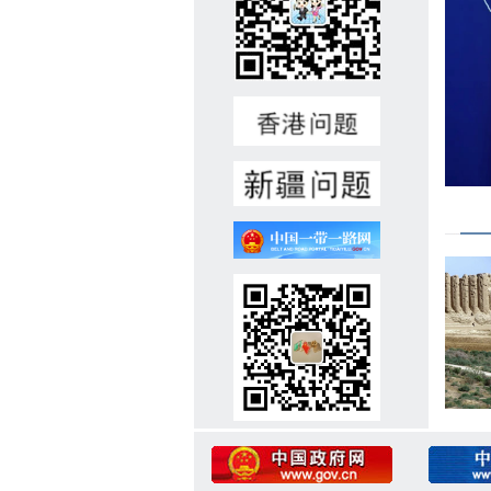
人)1、土库曼斯坦公民，可合
法全日制工作。2、年龄40周
岁以下，男性，身心健康，无
重大疾病与不良记录。3、高
中及以上学历，熟练用俄语、
土库曼语交流，掌握各类常规
维修技能。懂汉语者优先，有
相关工作经验者优先。4、积
极负责、认真细致，具备良好
沟通协作能力。5、录用后可
立即上岗。二、报名材料(一)
个人简历(中/俄文，附电话号
码、电子邮箱地址);(二)国
内、国外护照复印件;(三)学历
和职业技能证明(毕业证、学
位证、语言水平测试证书、职
业技能证书等材料复印件);
(四)近期彩色证件照1张。注:
我馆收集以上材料仅用于招聘