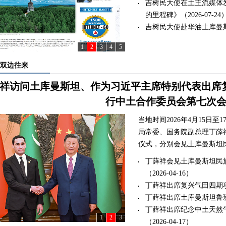
吉树民大使在土主流媒体发
的里程碑》
（2026-07-24
吉树民大使赴华油土库曼
1
2
3
4
5
双边往来
祥访问土库曼斯坦、作为习近平主席特别代表出席
行中土合作委员会第七次
当地时间2026年4月15日
局常委、国务院副总理丁薛
仪式，分别会见土库曼斯坦民
丁薛祥会见土库曼斯坦民
（2026-04-16）
丁薛祥出席复兴气田四期
丁薛祥出席土库曼斯坦鲁
丁薛祥出席纪念中土天然
1
2
3
（2026-04-17）