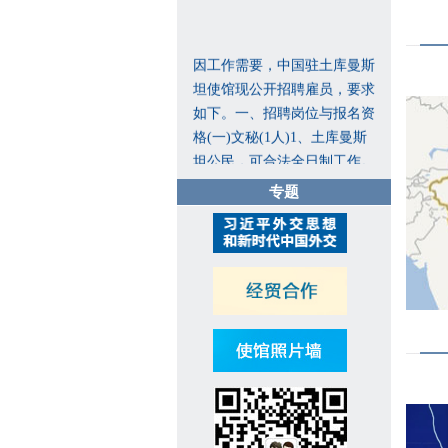
因工作需要，中国驻土库曼斯
坦使馆现公开招聘雇员，要求
如下。一、招聘岗位与报名资
格(一)文秘(1人)1、土库曼斯
坦公民，可合法全日制工作。
2、年龄20-45周岁，性别不
专题
限，身心健康，无重大疾病与
不良记录。3、大学本科及以
上学历，精通俄语、土库曼
语、汉语，写作、翻译公文能
力良好。有翻译工作经历者、
懂英语者优先。4、熟悉各类
办公软件，掌握基本行政商务
服务礼仪，有相关工作经历者
优先。5、严谨细致、责任心
强，沟通协调、团队协作能力
突出。(二)保安兼维修工(1