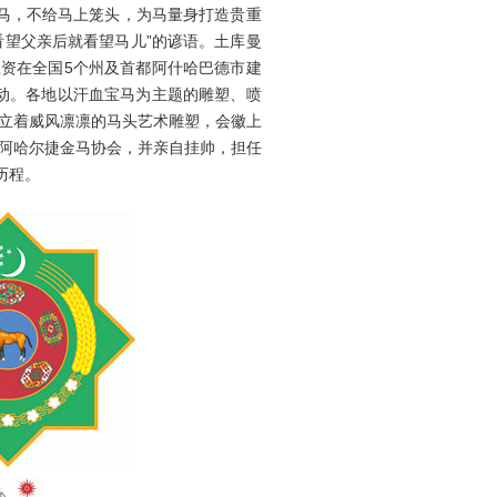
打马，不给马上笼头，为马量身打造贵重
看望父亲后就看望马儿”的谚语。土库曼
资在全国5个州及首都阿什哈巴德市建
动。各地以汗血宝马为主题的雕塑、喷
矗立着威风凛凛的马头艺术雕塑，会徽上
立阿哈尔捷金马协会，并亲自挂帅，担任
历程。