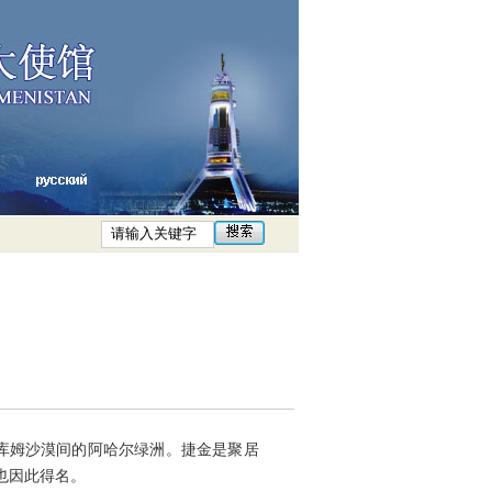
库姆沙漠间的阿哈尔绿洲。捷金是聚居
也因此得名。