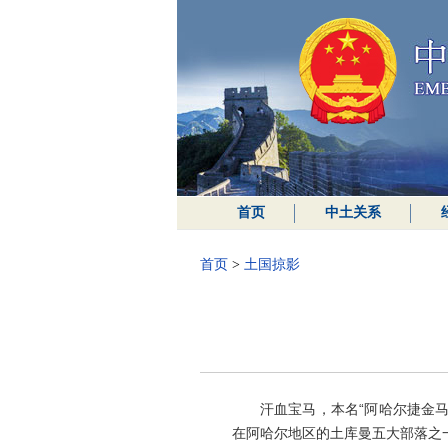
首页
中土关系
首页
>
土国掠影
汗血宝马，本名“阿哈尔捷金马”
在阿哈尔地区的土库曼五大部落之