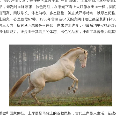
提起汗血宝马，最神秘的莫过于其“汗血”现象。土库曼斯坦马业专家
肪，奔跑时血脉喷张，肤色泛红，在阳光下看上去好像在出血一样，因而得
细颈高、四肢修长、体态匀称、步态轻盈、神态威严等特点，以形态优雅
跑完一公里仅需67秒。1935年曾创造84天跑完阿什哈巴德至莫斯科4
的三天内，所有马匹未做任何停歇，也未进水进食，但最后均平安抵达终
强适应能力。正是由于其高贵的体态、出色的品质，汗血宝马曾作为马其
。
傲和国家象征。土库曼是马背上的游牧民族，古代土库曼人生活、征战