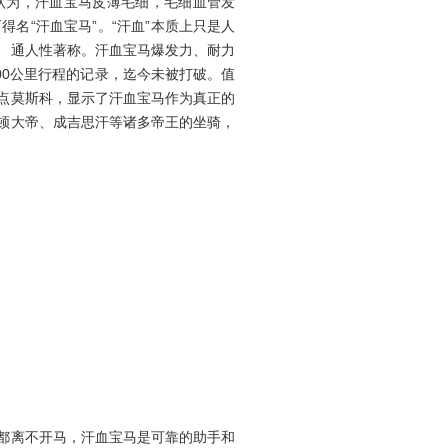
认为，汗血宝马皮薄毛细，毛细血管发
名“汗血宝马”。“汗血”本质上只是人
、通人性著称。汗血宝马爆发力、耐力
300公里行程的记录，迄今未被打破。值
点莫斯科，显示了汗血宝马作为真正的
顿大帝、成吉思汗等诸多帝王的坐骑，
都离不开马，汗血宝马是可靠的助手和