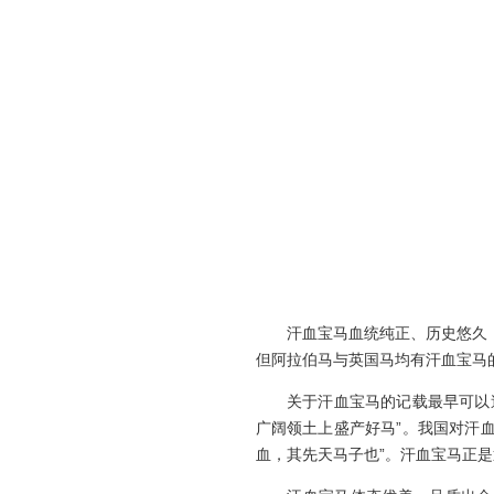
汗血宝马血统纯正、历史悠久，已
但阿拉伯马与英国马均有汗血宝马的
关于汗血宝马的记载最早可以追
广阔领土上盛产好马”。我国对汗血
血，其先天马子也”。汗血宝马正