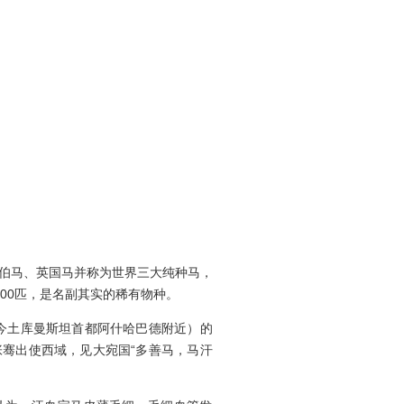
伯马、英国马并称为世界三大纯种马，
00匹，是名副其实的稀有物种。
今土库曼斯坦首都阿什哈巴德附近）的
张骞出使西域，见大宛国“多善马，马汗