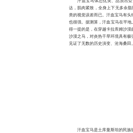
汗血宝马体态优美、品质出众。
达，肌肉紧致，全身上下无多余脂
类的视觉误差而已。汗血宝马有头
也很强。据测算，汗血宝马在平地上
得一提的是，在穿越卡拉库姆沙漠
沙漠之马，对炎热干旱环境具有极
见证了无数的历史演变、沧海桑田
汗血宝马是土库曼斯坦的民族骄