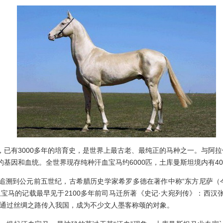
有3000多年的培育史，是世界上最古老、最纯正的马种之一。与阿拉
基因和血统。全世界现存纯种汗血宝马约6000匹，土库曼斯坦境内有40
溯到公元前五世纪，古希腊历史学家希罗多德在著作中称“东方尼萨（
宝马的记载最早见于2100多年前司马迁所著《史记·大宛列传》：西汉
是通过丝绸之路传入我国，成为不少文人墨客称颂的对象。