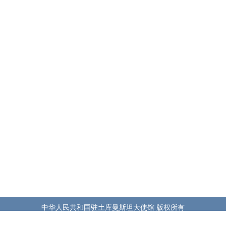
中华人民共和国驻土库曼斯坦大使馆 版权所有
http://tm.china-embassy.gov.cn/