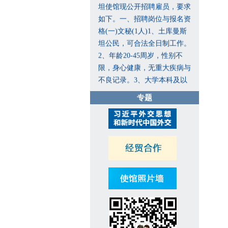
坦使馆现公开招聘雇员，要求
如下。一、招聘岗位与报名资
格(一)文秘(1人)1、土库曼斯
坦公民，可合法全日制工作。
2、年龄20-45周岁，性别不
限，身心健康，无重大疾病与
不良记录。3、大学本科及以
上学历，精通俄语、土库曼
专题
语、汉语，写作、翻译公文能
力良好。有翻译工作经历者、
懂英语者优先。4、熟悉各类
办公软件，掌握基本行政商务
服务礼仪，有相关工作经历者
优先。5、严谨细致、责任心
强，沟通协调、团队协作能力
突出。(二)保安兼维修工(1
人)1、土库曼斯坦公民，可合
法全日制工作。2、年龄40周
岁以下，男性，身心健康，无