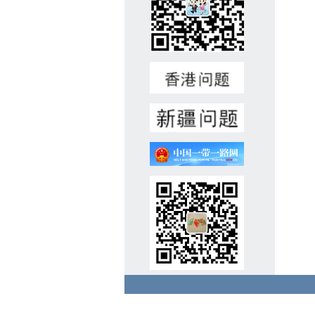
重大疾病与不良记录。3、高
中及以上学历，熟练用俄语、
土库曼语交流，掌握各类常规
维修技能。懂汉语者优先，有
相关工作经验者优先。4、积
极负责、认真细致，具备良好
沟通协作能力。5、录用后可
立即上岗。二、报名材料(一)
个人简历(中/俄文，附电话号
码、电子邮箱地址);(二)国
内、国外护照复印件;(三)学历
和职业技能证明(毕业证、学
位证、语言水平测试证书、职
业技能证书等材料复印件);
(四)近期彩色证件照1张。注:
我馆收集以上材料仅用于招聘
工作，对应聘人员信息将严格
保密。有关材料恕不退还。
三、报名方式(一)邮箱报名:请