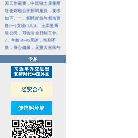
因工作需要，中国驻土库曼斯
坦使馆现公开招聘雇员，要求
如下。一、招聘岗位与报名资
格(一)文秘(1人)1、土库曼斯
坦公民，可合法全日制工作。
2、年龄20-45周岁，性别不
限，身心健康，无重大疾病与
不良记录。3、大学本科及以
专题
上学历，精通俄语、土库曼
语、汉语，写作、翻译公文能
力良好。有翻译工作经历者、
懂英语者优先。4、熟悉各类
办公软件，掌握基本行政商务
服务礼仪，有相关工作经历者
优先。5、严谨细致、责任心
强，沟通协调、团队协作能力
突出。(二)保安兼维修工(1
人)1、土库曼斯坦公民，可合
法全日制工作。2、年龄40周