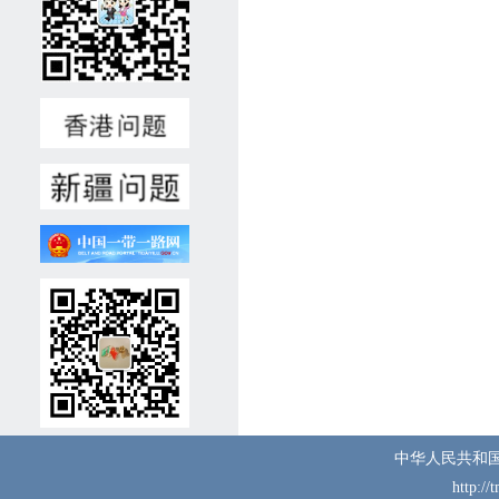
岁以下，男性，身心健康，无
重大疾病与不良记录。3、高
中及以上学历，熟练用俄语、
土库曼语交流，掌握各类常规
维修技能。懂汉语者优先，有
相关工作经验者优先。4、积
极负责、认真细致，具备良好
沟通协作能力。5、录用后可
立即上岗。二、报名材料(一)
个人简历(中/俄文，附电话号
码、电子邮箱地址);(二)国
内、国外护照复印件;(三)学历
和职业技能证明(毕业证、学
位证、语言水平测试证书、职
业技能证书等材料复印件);
(四)近期彩色证件照1张。注:
我馆收集以上材料仅用于招聘
中华人民共和
工作，对应聘人员信息将严格
http://
保密。有关材料恕不退还。