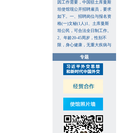
坦使馆现公开招聘雇员，要求
如下。一、招聘岗位与报名资
格(一)文秘(1人)1、土库曼斯
坦公民，可合法全日制工作。
2、年龄20-45周岁，性别不
限，身心健康，无重大疾病与
不良记录。3、大学本科及以
上学历，精通俄语、土库曼
专题
语、汉语，写作、翻译公文能
力良好。有翻译工作经历者、
懂英语者优先。4、熟悉各类
办公软件，掌握基本行政商务
服务礼仪，有相关工作经历者
优先。5、严谨细致、责任心
强，沟通协调、团队协作能力
突出。(二)保安兼维修工(1
人)1、土库曼斯坦公民，可合
法全日制工作。2、年龄40周