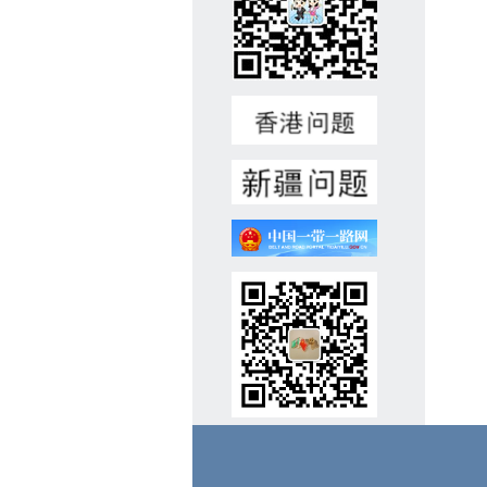
岁以下，男性，身心健康，无
重大疾病与不良记录。3、高
中及以上学历，熟练用俄语、
土库曼语交流，掌握各类常规
维修技能。懂汉语者优先，有
相关工作经验者优先。4、积
极负责、认真细致，具备良好
沟通协作能力。5、录用后可
立即上岗。二、报名材料(一)
个人简历(中/俄文，附电话号
码、电子邮箱地址);(二)国
内、国外护照复印件;(三)学历
和职业技能证明(毕业证、学
位证、语言水平测试证书、职
业技能证书等材料复印件);
(四)近期彩色证件照1张。注:
我馆收集以上材料仅用于招聘
工作，对应聘人员信息将严格
保密。有关材料恕不退还。